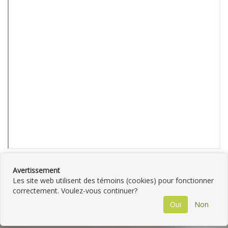
Avertissement
Les site web utilisent des témoins (cookies) pour fonctionner
correctement. Voulez-vous continuer?
©
2026
Liquidation Sainte-Sophie
•
Contactez-
Oui
Non
nous
•
Catégories
•
Plan du site
•
Politique de
confidentialité
• Propulsé par
GNAK.CA