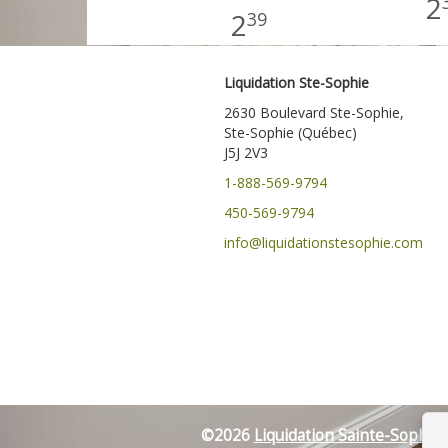
2
2
39
Liquidation Ste-Sophie
2630 Boulevard Ste-Sophie,
Ste-Sophie (Québec)
J5J 2V3
1-888-569-9794
450-569-9794
info@liquidationstesophie.com
©
2026
Liquidation Sainte-Sophie