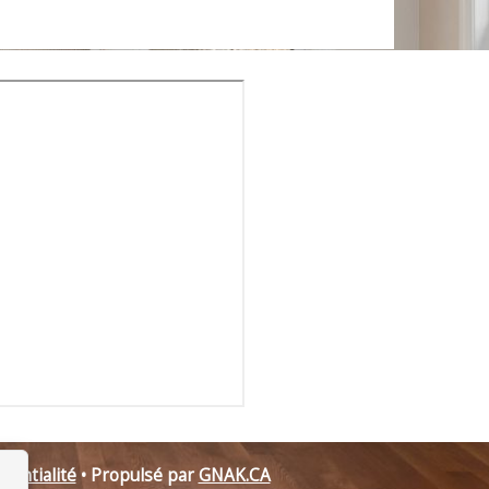
identialité
• Propulsé par
GNAK.CA