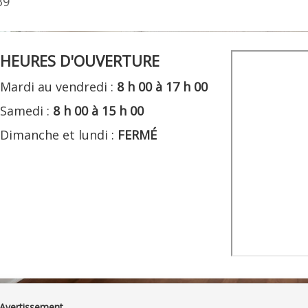
39
HEURES D'OUVERTURE
Mardi au vendredi :
8 h 00 à 17 h 00
Samedi :
8 h 00 à 15 h 00
Dimanche et lundi :
FERMÉ
•
Contactez-nous
•
Catégories
•
Plan du site
•
Politique de conf
Avertissement