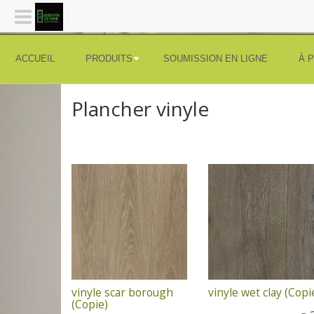
ACCUEIL
PRODUITS
SOUMISSION EN LIGNE
À 
Plancher vinyle
vinyle scar borough
vinyle wet clay (Copi
(Copie)