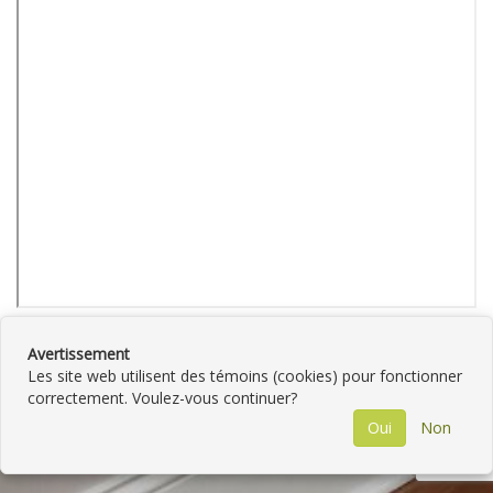
Avertissement
Les site web utilisent des témoins (cookies) pour fonctionner
correctement. Voulez-vous continuer?
©
2026
Liquidation Sainte-Sophie
•
Contactez-
Oui
Non
nous
•
Catégories
•
Plan du site
•
Politique de
confidentialité
• Propulsé par
GNAK.CA